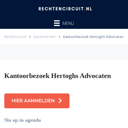
Ga
naar
de
MENU
inhoud
Rechtencircuit
Evenementen
Kantoorbezoek Hertoghs Advocaten
Kantoorbezoek Hertoghs Advocaten
HIER AANMELDEN
Sla op in agenda