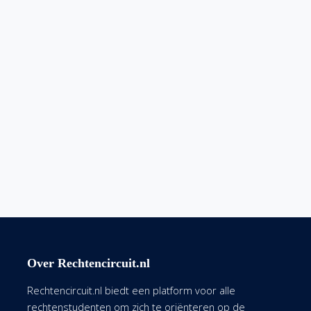
Over Rechtencircuit.nl
Rechtencircuit.nl biedt een platform voor alle
rechtenstudenten om zich te oriënteren op de