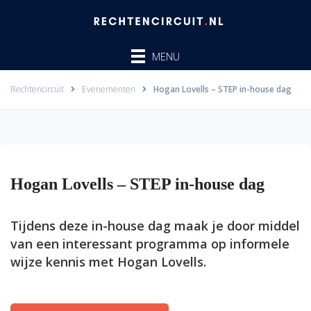
Ga
naar
de
MENU
inhoud
Rechtencircuit
Evenementen
Hogan Lovells – STEP in-house dag
Hogan Lovells – STEP in-house dag
Tijdens deze in-house dag maak je door middel
van een interessant programma op informele
wijze kennis met Hogan Lovells.