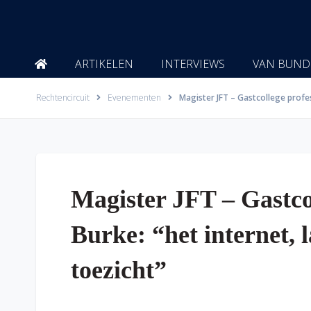
Ga
naar
de
inhoud
ARTIKELEN
INTERVIEWS
VAN BUND
Rechtencircuit
Evenementen
Magister JFT – Gastcollege profes
Magister JFT – Gastcol
Burke: “het internet, 
toezicht”