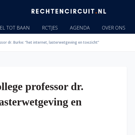
EL TOT BAAN
RC’TJES
AGENDA
OVER ONS
sor dr. Burke: “het internet, lasterwetgeving en toezicht”
lege professor dr.
lasterwetgeving en