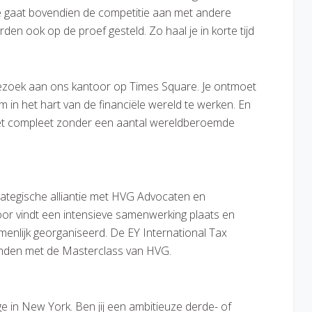
 Je gaat bovendien de competitie aan met andere
den ook op de proef gesteld. Zo haal je in korte tijd
bezoek aan ons kantoor op Times Square. Je ontmoet
in het hart van de financiële wereld te werken. En
et compleet zonder een aantal wereldberoemde
rategische alliantie met HVG Advocaten en
oor vindt een intensieve samenwerking plaats en
menlijk georganiseerd. De EY International Tax
inden met de Masterclass van HVG.
ge in New York. Ben jij een ambitieuze derde- of