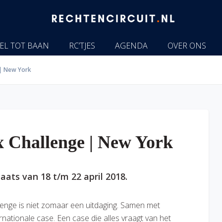
EL TOT BAAN
RC’TJES
AGENDA
OVER ONS
 | New York
x Challenge | New York
aats van 18 t/m 22 april 2018.
enge is niet zomaar een uitdaging. Samen met
ationale case. Een case die alles vraagt van het