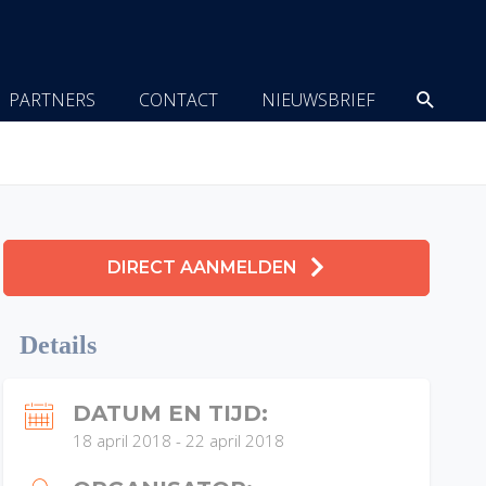
Zoeke
PARTNERS
CONTACT
NIEUWSBRIEF
DIRECT AANMELDEN
Details
DATUM EN TIJD:
18 april 2018
-
22 april 2018