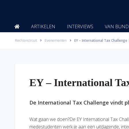
Ga
naar
de
inhoud
ARTIKELEN
INTERVIEWS
VAN BUND
Rechtencircuit
Evenementen
EY – International Tax Challenge
EY – International Ta
De International Tax Challenge vindt pl
Wat gaan we doen?De EY International Tax Chall
medestudenten werk je aan een uitdagende, intern