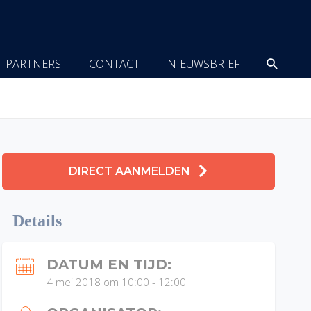
Zoeke
PARTNERS
CONTACT
NIEUWSBRIEF
DIRECT AANMELDEN
Details
DATUM EN TIJD:
4 mei 2018 om 10:00
-
12:00