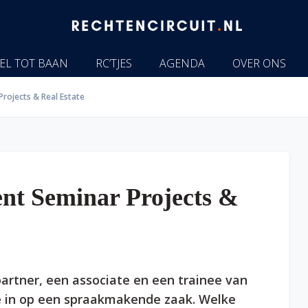
EL TOT BAAN
RC’TJES
AGENDA
OVER ONS
Projects & Real Estate
ent Seminar Projects &
artner, een associate en een trainee van
te in op een spraakmakende zaak. Welke