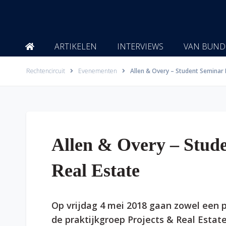
Ga
naar
de
inhoud
ARTIKELEN
INTERVIEWS
VAN BUND
Rechtencircuit
Evenementen
Allen & Overy – Student Seminar 
Allen & Overy – Stud
Real Estate
Op vrijdag 4 mei 2018 gaan zowel een p
de praktijkgroep Projects & Real Esta